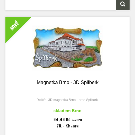
NOVÉ
Magnetka Brno - 3D Špilberk
Reliéfní 3D magnetka Brno - hrad Špilberk.
Rozměry magnetky 90x50 mm, tloušťka 18 mm.
skladem Brno
64,46 Kč
bez DPH
78,- Kč
s DPH