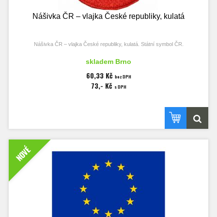
Nášivka ČR – vlajka České republiky, kulatá
Nášivka ČR – vlajka České republiky, kulatá. Státní symbol ČR.
Nášivka dodávána v celofánovém sáčku. Pro trvalé umístění na oděv ji
skladem Brno
doporučujeme přišít nebo přilepit.
60,33 Kč
bez DPH
Průměr kulaté nášivky 45 mm.
73,- Kč
s DPH
Klíčová slova: badge, patch, der Aufnäher, vlajka, flag, die Staatsflagge,
Česká republika, Czech Republic, Czechia.
NOVÉ