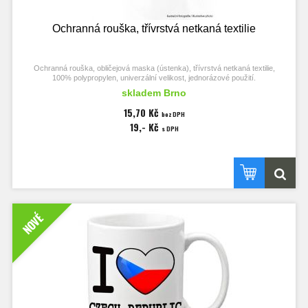
Ochranná rouška, třívrstvá netkaná textilie
Ochranná rouška, obličejová maska (ústenka), třívrstvá netkaná textilie,
100% polypropylen, univerzální velikost, jednorázové použití.
skladem Brno
15,70 Kč
bez DPH
19,- Kč
s DPH
NOVÉ