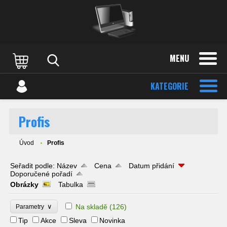
MENU
KATEGORIE
Profis
Úvod
Profis
Seřadit podle:
Název
Cena
Datum přidání
Doporučené pořadí
Obrázky
Tabulka
∨
Na skladě
(126)
Parametry
Tip
Akce
Sleva
Novinka