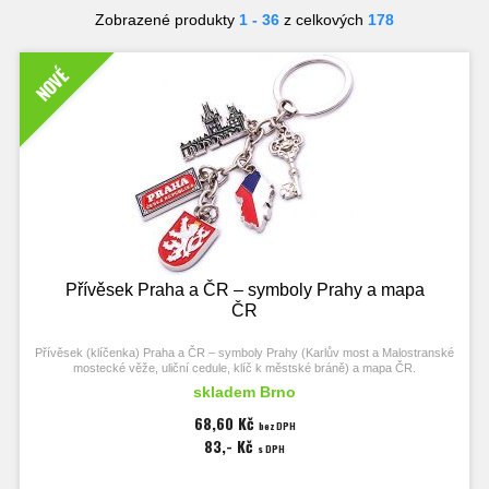
Zobrazené produkty
1 - 36
z celkových
178
NOVÉ
Přívěsek Praha a ČR – symboly Prahy a mapa
ČR
Přívěsek (klíčenka) Praha a ČR – symboly Prahy (Karlův most a Malostranské
mostecké věže, uliční cedule, klíč k městské bráně) a mapa ČR.
skladem Brno
Nápis Praha.
68,60 Kč
bez DPH
83,- Kč
s DPH