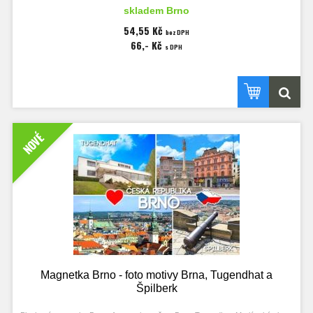
Rozměry magnetky 90x65 mm, tloušťka 3 mm.
skladem Brno
Hrad Špilberk, dělo na hradě Špilberk, kasematy (kasemata) – chodby
54,55 Kč
bez DPH
v opevnění renesančních, barokních a klasicistních pevností, nápisy Brno
66,- Kč
a Špilberk.
s DPH
NOVÉ
Magnetka Brno - foto motivy Brna, Tugendhat a
Špilberk