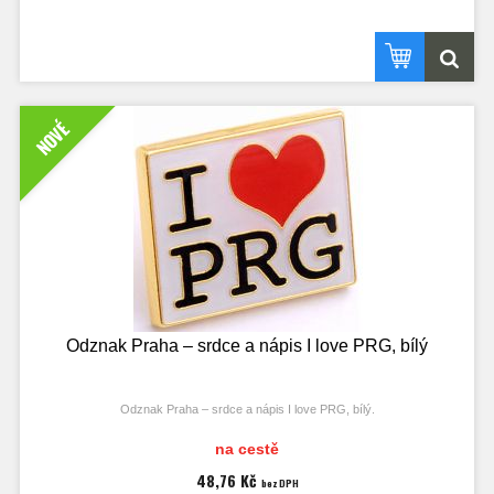
NOVÉ
Odznak Praha – srdce a nápis I love PRG, bílý
Odznak Praha – srdce a nápis I love PRG, bílý.
Rozměry odznaku 21x17 mm.
na cestě
48,76 Kč
bez DPH