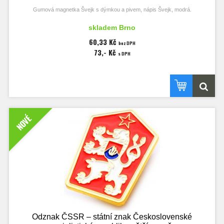
Gumová magnetka Švejk s dýmkou a pivem, nápis Švejk, modrá.
Rozměry magnetky 55x75 mm, tloušťka 6 mm.
skladem Brno
60,33 Kč
bez DPH
73,- Kč
s DPH
NOVÉ
Odznak ČSSR – státní znak Československé