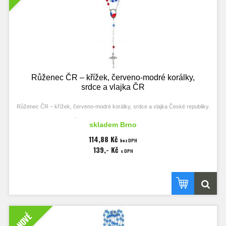
Růženec ČR – křížek, červeno-modré korálky,
srdce a vlajka ČR
Růženec ČR – křížek, červeno-modré korálky, srdce a vlajka České republiky.
Délka růžence 43 cm a korálky velikosti 4 mm.
skladem Brno
Klíčová slova: rosary, der Rosenkranz, korálky, beads, prayer beads, řetízek,
114,88 Kč
bez DPH
chain, die Kette, srdce, heart, das Herz.
139,- Kč
s DPH
NOVÉ