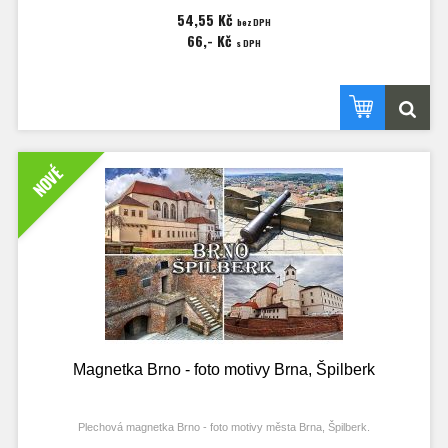
54,55 Kč
bez DPH
Katedrála sv. Petra a Pavla (Petrov), Brněnský drak (krokodýl), Dům
66,- Kč
U Čtyř mamlasů – čtyř antických Atlasů (Atlantů), Zelný trh, kašna Parnas
s DPH
a nápisy Brno a Česká republika.
NOVÉ
Magnetka Brno - foto motivy Brna, Špilberk
Plechová magnetka Brno - foto motivy města Brna, Špilberk.