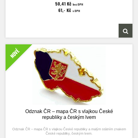
50,41 Kč
bez DPH
61,- Kč
s DPH
NOVÉ
Odznak ČR – mapa ČR s vlajkou České
republiky a českým lvem
Odznak ČR – mapa ČR s vlajkou České republiky a malým státním znakem
České republiky, českým lvem.