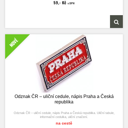
59,- Kč
s DPH
NOVÉ
Odznak ČR – uliční cedule, nápis Praha a Česká
republika
Odznak ČR – uliční cedule, nápis Praha a Česká republika. Uliční tabule,
informační cedulka, uliční značení.
na cestě
Rozměry odznaku 31x14 mm.