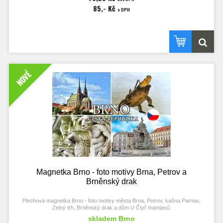
85,- Kč
s DPH
NOVÉ
Magnetka Brno - foto motivy Brna, Petrov a
Brněnský drak
Plechová magnetka Brno - foto motivy města Brna, Petrov, kašna Parnas,
Zelný trh, Brněnský drak a dům U Čtyř mamlasů.
skladem Brno
Rozměry magnetky 90x65 mm, tloušťka 3 mm.