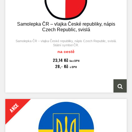
Samolepka ČR – vlajka České republiky, nápis
Czech Republic, svislá
Samolepka ČR – vlajka České republiky, nápis Czech Republic, svislá.
Státní symbol ČR.
na cestě
Rozměry nálepky 60x83 mm.
23,14 Kč
bez DPH
Klíčová slova: sticker, stick-on label, der Aufkleber, svislá, vertical.
28,- Kč
s DPH
AKCE