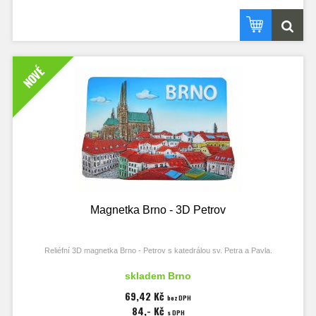
NOVÉ
Magnetka Brno - 3D Petrov
Reliéfní 3D magnetka Brno - Petrov s katedrálou sv. Petra a Pavla.
Rozměry magnetky 50x72 mm, tloušťka 17 mm.
skladem Brno
69,42 Kč
bez DPH
84,- Kč
s DPH