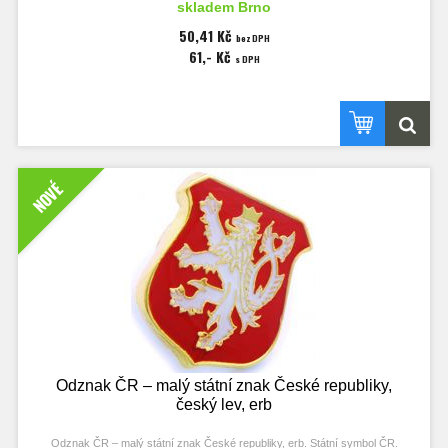
skladem Brno
Rozměry odznaku 24x14 mm.
50,41 Kč
bez DPH
61,- Kč
s DPH
NOVÉ
Odznak ČR – malý státní znak České republiky,
český lev, erb
Odznak ČR – malý státní znak České republiky, erb. Státní symbol ČR.