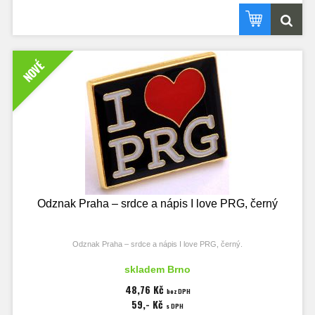
NOVÉ
Odznak Praha – srdce a nápis I love PRG, černý
Odznak Praha – srdce a nápis I love PRG, černý.
Rozměry odznaku 21x17 mm.
skladem Brno
48,76 Kč
bez DPH
59,- Kč
s DPH