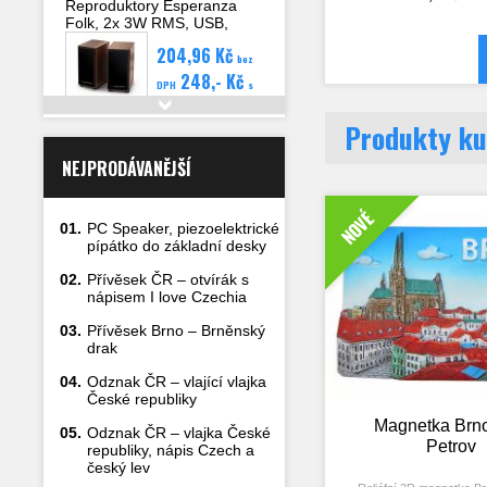
Reproduktory Esperanza
Karlovy Vary, Kutná Hora, 
Folk, 2x 3W RMS, USB,
Telč, malý znak České 
Karlův most, Tančící dům, ka
hlasitost, dřevěné
204,96 Kč
Švejk, hokejka s pukem, f
bez
pivo, víno, slivovice, Beche
248,- Kč
DPH
s
Téma: Česká republik
DPH
Czech Republic, Cz
Detail
Produkty ku
Tschechische Republik, Ts
CZE.
NEJPRODÁVANĚJŠÍ
NOVÉ
01.
PC Speaker, piezoelektrické
pípátko do základní desky
02.
Přívěsek ČR – otvírák s
nápisem I love Czechia
03.
Přívěsek Brno – Brněnský
drak
04.
Odznak ČR – vlající vlajka
České republiky
Magnetka Brno
05.
Odznak ČR – vlajka České
Petrov
republiky, nápis Czech a
český lev