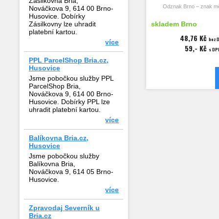
Zásilkovna Bria,
Odznak Brno – znak mě
Nováčkova 9, 614 00 Brno-
Husovice. Dobírky
Rozměry odznaku 14
Zásilkovny lze uhradit
skladem Brno
platební kartou.
48,76 Kč
bez 
více
59,- Kč
s DP
PPL ParcelShop Bria.cz,
Husovice
Jsme pobočkou služby PPL
ParcelShop Bria,
Nováčkova 9, 614 00 Brno-
Husovice. Dobírky PPL lze
uhradit platební kartou.
více
Balíkovna Bria.cz,
Husovice
Jsme pobočkou služby
Balíkovna Bria,
Nováčkova 9, 614 05 Brno-
Husovice.
více
Zpravodaj Severník u
Bria.cz