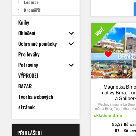
Lednice
Kroměříž
Knihy
NOVÉ
Oblečení
Ochranné pomůcky
Pro leváky
Potraviny
VÝPRODEJ
BAZAR
Magnetka Brno 
motivy Brna, Tu
Tvorba webových
a Špilber
Plechová magnetka Brno -
stránek
města Brna, Tugendhat, Ma
pohled na Brno a Šp
skladem Brno
Rozměry magnetky 9
55,37 Kč
bez 
tloušťka 3 mm
67,- Kč
s DP
PŘIHLÁŠENÍ
Vila Tugendhat, morový (ma