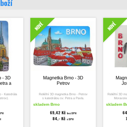
zboží
NOVÉ
NOVÉ
 - 3D
Magnetka Brno - 3D
Magne
etra a
Petrov
Jo
 - Katedrála
Reliéfní 3D magnetka Brno - Petrov
Reliéfní 3D m
etrov).
s katedrálou sv. Petra a Pavla.
Moravské
skladem Brno
skladem B
mm, tloušťka
Rozměry magnetky 50x72 mm,
Rozměry
tloušťka 17 mm.
69,42 Kč
64
DPH
bez DPH
84,- Kč
H
s DPH