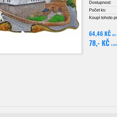
Dostupnost:
Počet ks:
Koupí tohoto p
64,46 KČ
BEZ
78,- KČ
S DP