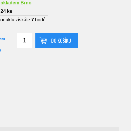
skladem Brno
24
ks
roduktu získáte
7
bodů.
 DPH
DO KOŠÍKU
H