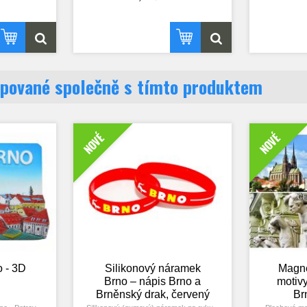
Český Krumlov,
raně barokní
republiky,
francouzské 
tedrála, lázně,
Zahrada by
otbalový míč,
do seznamu
rovka a další.
s Podzámecko
zahrady) a
a, Česko,
Samotná Květ
echia,
biskupem Ka
pované společně s tímto produktem
chechien, CZ,
Kastelkor
na neplodné a
tehdejšího mě
byl Libosad
zahradu, ve
italské i 
NOVÉ
NOVÉ
vyprojekt
Fi
a Giov
Téma: Flowe
Kroměříž, H
Kromi
 - 3D
Silikonový náramek
Magne
Brno – nápis Brno a
motivy
Brněnský drak, červený
Br