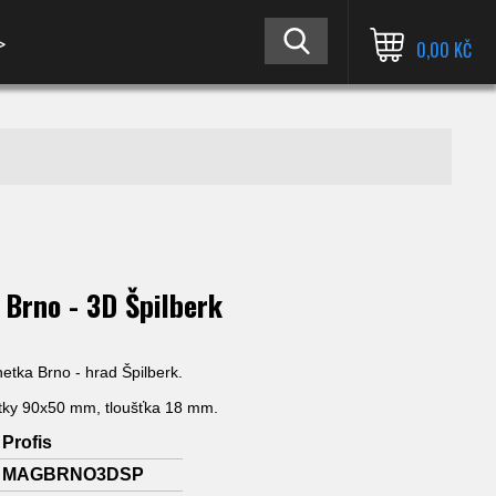
≫
0,00 KČ
Brno - 3D Špilberk
etka Brno - hrad Špilberk.
ky 90x50 mm, tloušťka 18 mm.
Profis
MAGBRNO3DSP