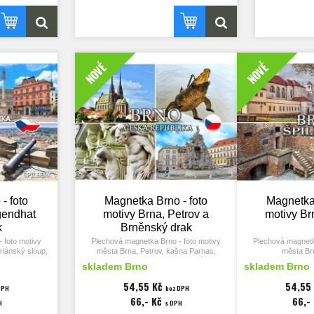
NOVÉ
NOVÉ
- foto
Magnetka Brno - foto
Magnetka 
gendhat
motivy Brna, Petrov a
motivy Br
k
Brněnský drak
 foto motivy
Plechová magnetka Brno - foto motivy
Plechová magnetk
riánský sloup,
města Brna, Petrov, kašna Parnas,
města Brn
ilberk.
Zelný trh, Brněnský drak a dům
skladem Brno
skladem Brno
U Čtyř mamlasů.
Rozměry mag
0x65 mm,
tlouš
54,55 Kč
54,55
DPH
bez DPH
.
Rozměry magnetky 90x65 mm,
66,- Kč
66,-
tloušťka 3 mm.
Hrad Špilberk, dě
H
s DPH
riánský) sloup
kasematy (ka