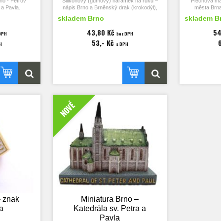
no - Petrov
Silikonový (gumový) náramek na ruku –
Plechová ma
 a Pavla.
nápis Brno a Brněnský drak (krokodýl),
města Brna
červeno-žluto-bílý.
Zelný tr
skladem Brno
skladem B
0x72 mm,
U
m.
Délka náramku 202 mm, průměr 65 mm,
43,80 Kč
54
DPH
bez DPH
šířka 12 mm a tloušťka 2 mm.
Rozměry
53,- Kč
H
s DPH
Katedrála sv
Brněnský
U Čtyř mamla
(Atlantů), Zeln
Brno 
NOVÉ
 znak
Miniatura Brno –
a
Katedrála sv. Petra a
Pavla