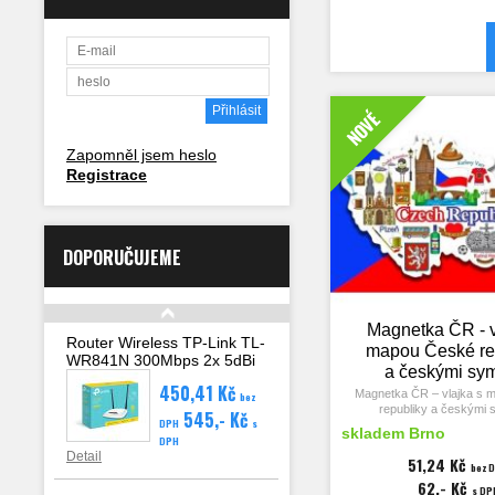
na náměstí Svobody, pohled
na hradu Špilberk a nápis
Špilberk, Brno a Česká rep
České republiky a 
NOVÉ
Zapomněl jsem heslo
Registrace
DOPORUČUJEME
Magnetka ČR - v
Router Wireless TP-Link TL-
mapou České re
WR841N 300Mbps 2x 5dBi
a českými sy
anténa, 4x LAN, WAN, WPS
450,41 Kč
Magnetka ČR – vlajka s 
bez
republiky a českými 
545,- Kč
DPH
s
skladem Brno
DPH
Rozměry magnetky 8
Detail
šířka 2 mm.
51,24 Kč
bez 
62,- Kč
Nápisy Czech Republi
s DP