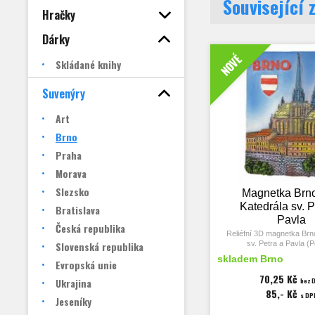
Související 
Hračky
Dárky
NOVÉ
Skládané knihy
Suvenýry
Art
Brno
Praha
Morava
Slezsko
Magnetka Brno
Katedrála sv. P
Bratislava
Pavla
Česká republika
Reliéfní 3D magnetka Brno
Slovenská republika
sv. Petra a Pavla (P
skladem Brno
Evropská unie
Rozměry magnetky 53x72 
21 mm.
70,25 Kč
Ukrajina
bez 
85,- Kč
s DP
Jeseníky