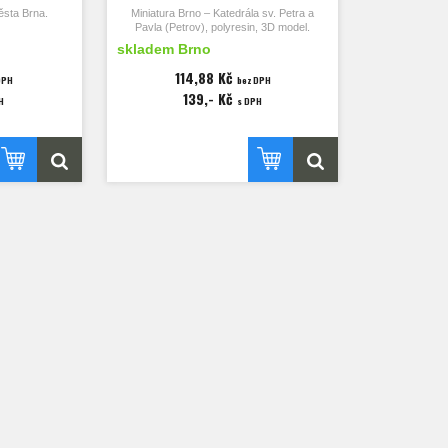
sta Brna.
Miniatura Brno – Katedrála sv. Petra a
Pavla (Petrov), polyresin, 3D model.
x18 mm.
skladem Brno
Rozměry 65x30x55mm.
114,88 Kč
DPH
bez DPH
139,- Kč
H
s DPH