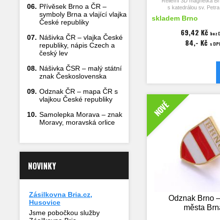
Reliéfní 3D magnetka Br
06.
Přívěsek Brno a ČR –
s katedrálou sv. Petra
symboly Brna a vlající vlajka
skladem Brno
České republiky
Rozměry magnetky 5
tloušťka 17 m
69,42 Kč
bez 
07.
Nášivka ČR – vlajka České
84,- Kč
s DP
republiky, nápis Czech a
český lev
08.
Nášivka ČSR – malý státní
znak Československa
09.
Odznak ČR – mapa ČR s
vlajkou České republiky
NOVÉ
10.
Samolepka Morava – znak
Moravy, moravská orlice
NOVINKY
Zásilkovna Bria.cz,
Odznak Brno –
Husovice
města Brn
Jsme pobočkou služby