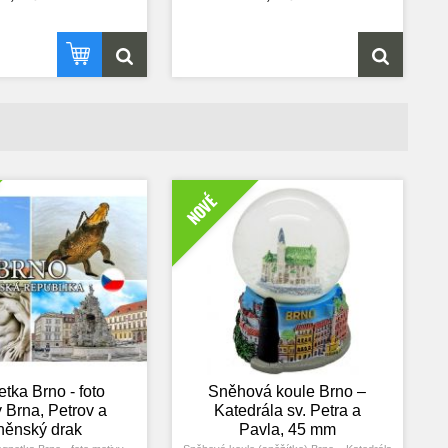
 park v geometrickém stylu
zahrady s typickými prvky.
la v roce 1998 zapsána
 památek UNESCO spolu
u zahradou (arcibiskupské
 arcibiskupským zámkem.
ná zahrada byla založena
rlem II. z Lichtenštejna-
nu v letech 1665–1675
 bažinaté půdě za hradbami
sta. Původní název zahrady
. Jedná se o raně barokní
 které byly zkombinovány
holandské vlivy. Zahradu
NOVÉ
ovali italští architekti
liberto Lucchese
anni Pietro Tencalla.
r Garden, Blumengarten,
město, obec,
anácké Athény, Kremsier,
eryż, Zlínský kraj.
tka Brno - foto
Sněhová koule Brno –
 Brna, Petrov a
Katedrála sv. Petra a
něnský drak
Pavla, 45 mm