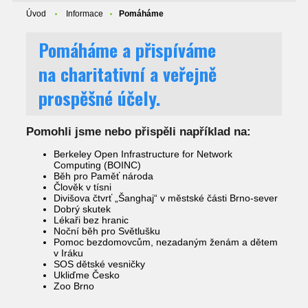
Úvod
Informace
Pomáháme
Pomáháme a přispíváme
na charitativní a veřejně
prospěšné účely.
Pomohli jsme nebo přispěli například na:
Berkeley Open Infrastructure for Network
Computing (BOINC)
Běh pro Paměť národa
Člověk v tísni
Divišova čtvrť „Šanghaj“ v městské části Brno-sever
Dobrý skutek
Lékaři bez hranic
Noční běh pro Světlušku
Pomoc bezdomovcům, nezadaným ženám a dětem
v Iráku
SOS dětské vesničky
Ukliďme Česko
Zoo Brno