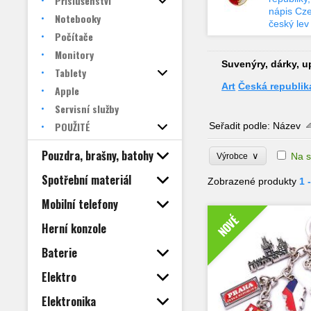
Příslušenství
nápis Cz
Notebooky
český lev
Počítače
Monitory
Suvenýry, dárky, u
Tablety
Art
Česká republik
Apple
Servisní služby
POUŽITÉ
Seřadit podle:
Název
Pouzdra, brašny, batohy
∨
Na s
Výrobce
Spotřební materiál
Zobrazené produkty
1 
Mobilní telefony
NOVÉ
Herní konzole
Baterie
Elektro
Elektronika