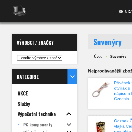
BRIA.CZ
Suvenýry
VÝROBCI / ZNAČKY
Úvod
Suvenýry
Nejprodávanější zboží
KATEGORIE
Přívěsek
otvírák s
AKCE
nápisem I
Czechia
Služby
Výpočetní technika
Odznak 
PC komponenty
vlajka Če
republiky,