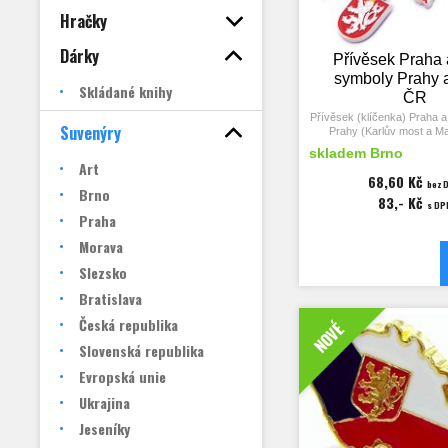
Hračky
Dárky
Přívěsek Praha
symboly Prahy 
Skládané knihy
ČR
Přívěsek (klíčenka) Praha 
Suvenýry
Prahy (Karlův most a M
mostecké věže, uliční c
skladem Brno
k městské bráně) a 
Art
68,60 Kč
bez 
Nápis Praha.
Brno
83,- Kč
s DP
Praha
Morava
Slezsko
Bratislava
Česká republika
NOVÉ
Slovenská republika
Evropská unie
Ukrajina
Jeseníky