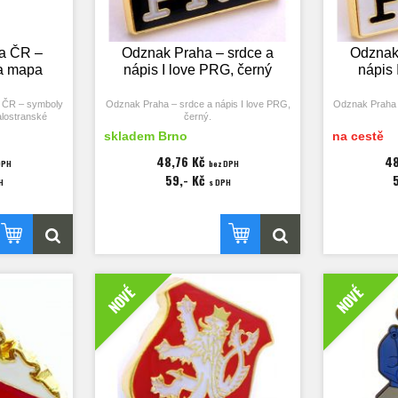
 a ČR –
Odznak Praha – srdce a
Odznak 
a mapa
nápis I love PRG, černý
nápis 
a ČR – symboly
Odznak Praha – srdce a nápis I love PRG,
Odznak Praha –
alostranské
černý.
edule, klíč
skladem Brno
na cestě
mapa ČR.
Rozměry odznaku 21x17 mm.
Rozměry
48,76 Kč
48
DPH
bez DPH
59,- Kč
H
s DPH
NOVÉ
NOVÉ