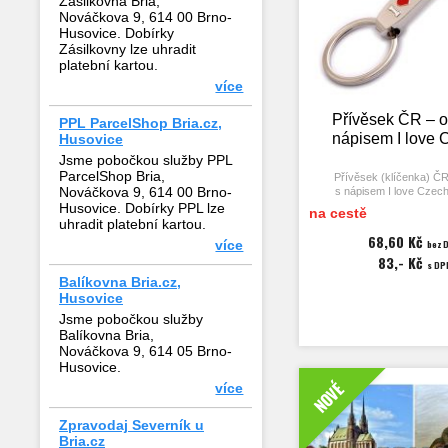
Zásilkovna Bria,
Nováčkova 9, 614 00 Brno-
Husovice. Dobírky
Zásilkovny lze uhradit
platební kartou.
více
Přívěsek ČR – ot
PPL ParcelShop Bria.cz,
nápisem I love 
Husovice
Jsme pobočkou služby PPL
ParcelShop Bria,
Přívěsek (klíčenka) ČR
Nováčkova 9, 614 00 Brno-
s nápisem I love Czech
Husovice. Dobírky PPL lze
na cestě
Praktický stylový dárek 
uhradit platební kartou.
z Česka.
68,60 Kč
více
bez 
83,- Kč
Rozměry přívěsku 6
s DP
tloušťka 15 m
Balíkovna Bria.cz,
Husovice
Czechia je anglický jednos
Jsme pobočkou služby
název pro Česk
Balíkovna Bria,
Klíčová slova: bottle opene
Nováčkova 9, 614 05 Brno-
nápis, inscription, štítek, lab
Husovice.
Česko, Czechi
NOVÉ
více
Zpravodaj Severník u
Bria.cz