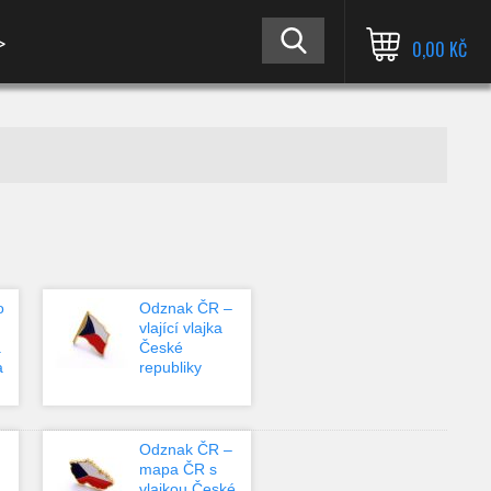
≫
0,00 KČ
o
Odznak ČR –
vlající vlajka
a
České
a
republiky
Odznak ČR –
mapa ČR s
vlajkou České