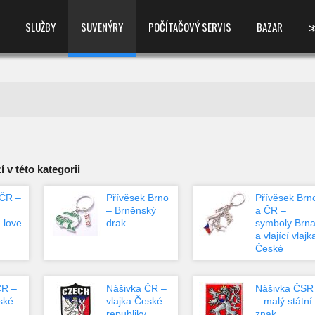
SLUŽBY
SUVENÝRY
POČÍTAČOVÝ SERVIS
BAZAR
 v této kategorii
 ČR –
Přívěsek Brno
Přívěsek Brn
– Brněnský
a ČR –
 love
drak
symboly Brn
a vlající vlajk
České
republiky
ČR –
Nášivka ČR –
Nášivka ČSR
ské
vlajka České
– malý státní
republiky,
znak