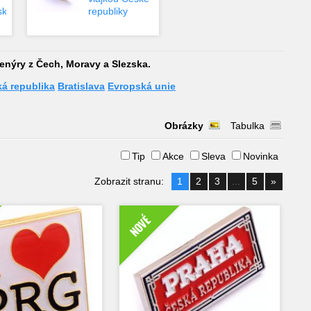
ska
republiky
enýry z Čech, Moravy a Slezska.
á republika
Bratislava
Evropská unie
Obrázky
Tabulka
Tip
Akce
Sleva
Novinka
Zobrazit stranu:
1
2
3
...
5
»
NOVÉ