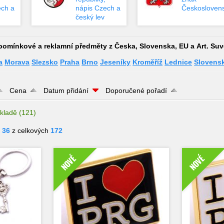
ech a
nápis Czech a
Českosloven
český lev
pomínkové a reklamní předměty z Česka, Slovenska, EU a Art. Suv
a
Morava
Slezsko
Praha
Brno
Jeseníky
Kroměříž
Lednice
Slovensk
Cena
Datum přidání
Doporučené pořadí
kladě
(121)
- 36
z celkových
172
NOVÉ
NOVÉ