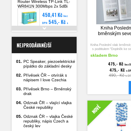
že Ústava 9. května z roku 
Router Wireless TP-Link TL-
že státní znak a vlajku u
WR841N 300Mbps 2x 5dBi
(§ 169), používal se Malý zna
anténa, 4x LAN, WAN, WPS
žádný takový zákon v tomt
450,41 Kč
bez
vydán. Malý znak se ted
545,- Kč
až do roku 1960, kdy byl dn
DPH
s
1960 přijat nový státní zna
DPH
Kniha Posledn
Československé socialistic
Detail
brněnským seve
Klíčová slova: Czecho
Czechoslovak Repu
NEJPRODÁVANĚJŠÍ
Kniha Poslední vlak brněns
s podtitulem "Doplněk ke s
zachycuje historii železniční 
skladem Brno
dodnes fenoménem brněns
01.
PC Speaker, piezoelektrické
tedy části Zábrdovic, 
475,- Kč
bez 
Černých Polí. Trať byla v p
pípátko do základní desky
475,- Kč
1885-1962.
s D
02.
Přívěsek ČR – otvírák s
490,- Kč
s D
Pokračování knihy Posl
nápisem I love Czechia
brněnským severem obsa
vzpomínky pamětníků, popis t
03.
Přívěsek Brno – Brněnský
sledovaného úseku na úz
drak
části Brno-sever. Obsahuje 
z pátrání směrem k f
04.
Odznak ČR – vlající vlajka
Českosloveské tabákové r
NOVÉ
stará Tišnovka zásobovala.
České republiky
srovnávacích fotografií 
od Zábrdovic po Černá Pole
05.
Odznak ČR – vlajka České
dnešní podobu míst, k
republiky, nápis Czech a
před 60 lety jezdil 
český lev
"Tišnovka je součástí na