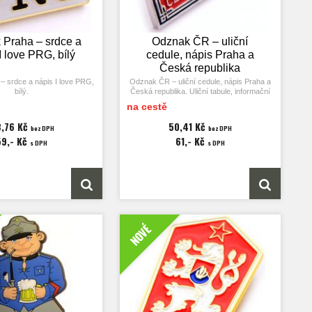
Praha – srdce a
Odznak ČR – uliční
I love PRG, bílý
cedule, nápis Praha a
Česká republika
 srdce a nápis I love PRG,
Odznak ČR – uliční cedule, nápis Praha a
bílý.
Česká republika. Uliční tabule, informační
cedulka, uliční značení.
na cestě
 odznaku 21x17 mm.
Rozměry odznaku 31x14 mm.
,76 Kč
50,41 Kč
bez DPH
bez DPH
59,- Kč
61,- Kč
s DPH
s DPH
NOVÉ