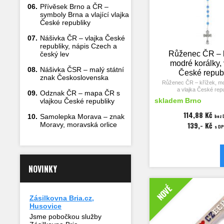
06.
Přívěsek Brno a ČR –
vlastně nikdy doopravdy
symboly Brna a vlající vlajka
můžeme si ji kdykoli snově z
je pro nás, kdo jsme u ní v
České republiky
nebeská dálnice."
~ Lub
07.
Nášivka ČR – vlajka České
"a od Tišnovky opět houká 
republiky, nápis Czech a
kluk chci s ním jet dál a zas
Růženec ČR – k
český lev
jako pták."
~ básník Otak
modré korálky, 
08.
Nášivka ČSR – malý státní
České repub
znak Československa
Růženec ČR – křížek, mo
a vlajka České repu
09.
Odznak ČR – mapa ČR s
skladem Brno
vlajkou České republiky
Délka růžence 42 cm a korá
5 mm.
114,88 Kč
10.
Samolepka Morava – znak
bez
139,- Kč
Moravy, moravská orlice
Klíčová slova: ro
s D
der Rosenkranz, korálky, 
beads, řetízek, chain, 
NOVINKY
NOVÉ
Zásilkovna Bria.cz,
Husovice
Jsme pobočkou služby