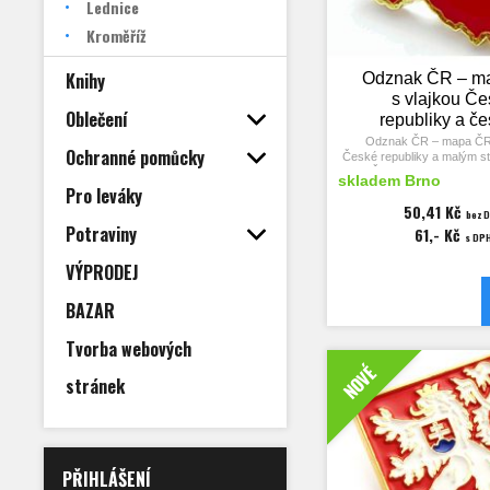
Lednice
Kroměříž
Knihy
Odznak ČR – m
s vlajkou Č
Oblečení
republiky a č
lvem
Odznak ČR – mapa ČR 
Ochranné pomůcky
České republiky a malým s
České republiky, čes
skladem Brno
Pro leváky
Rozměry odznaku 24
50,41 Kč
bez 
Potraviny
61,- Kč
s DP
VÝPRODEJ
BAZAR
Tvorba webových
NOVÉ
stránek
PŘIHLÁŠENÍ