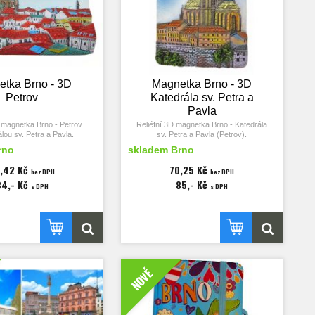
tka Brno - 3D
Magnetka Brno - 3D
Petrov
Katedrála sv. Petra a
Pavla
D magnetka Brno - Petrov
Reliéfní 3D magnetka Brno - Katedrála
álou sv. Petra a Pavla.
sv. Petra a Pavla (Petrov).
rno
skladem Brno
 magnetky 50x72 mm,
Rozměry magnetky 53x72 mm, tloušťka
loušťka 17 mm.
21 mm.
,42 Kč
70,25 Kč
bez DPH
bez DPH
84,- Kč
85,- Kč
s DPH
s DPH
NOVÉ