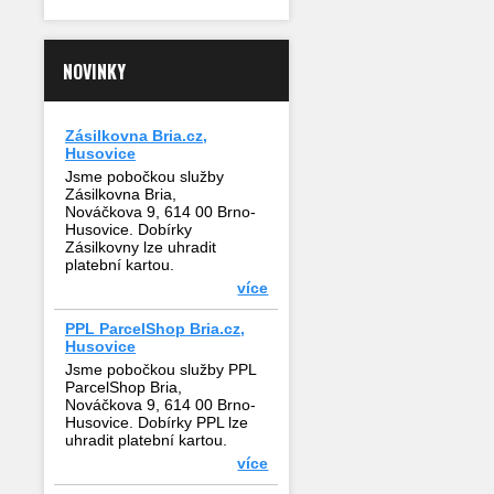
NOVINKY
Zásilkovna Bria.cz,
Husovice
Jsme pobočkou služby
Zásilkovna Bria,
Nováčkova 9, 614 00 Brno-
Husovice. Dobírky
Zásilkovny lze uhradit
platební kartou.
více
PPL ParcelShop Bria.cz,
Husovice
Jsme pobočkou služby PPL
ParcelShop Bria,
Nováčkova 9, 614 00 Brno-
Husovice. Dobírky PPL lze
uhradit platební kartou.
více