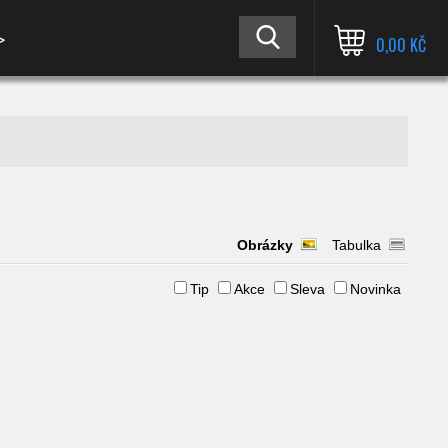
≫
0,00 KČ
Obrázky
Tabulka
Tip
Akce
Sleva
Novinka