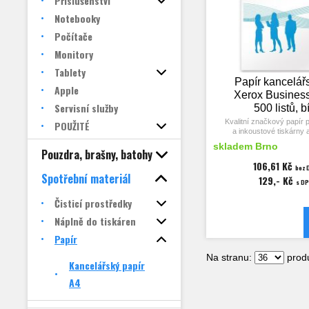
Příslušenství
Notebooky
Počítače
Monitory
Tablety
Papír kancelář
Apple
Xerox Business
Servisní služby
500 listů, b
Kvalitní značkový papír 
POUŽITÉ
a inkoustové tiskárny 
skladem Brno
Pouzdra, brašny, batohy
Multifunkční bezdřevý xero
ideální pro černobílý lasero
106,61 Kč
bez 
tisk a kopírování. Poskytuje
Spotřební materiál
129,- Kč
kvalitu jak při běžných k
s D
tiscích, tak při velkoobje
Čisticí prostředky
Formát:
A4
Náplně do tiskáren
Rozměry (mm):
21
Gramáž (g/m²):
Papír
Počet listů:
5
Typ:
matný
Na stranu:
produ
Barva:
bílá
Kancelářský papír
Bělost (CIE):
1
A4