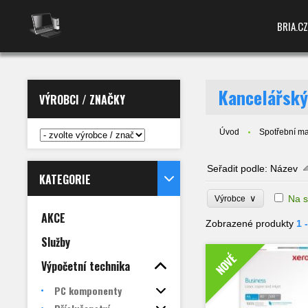
BRIA.CZ
Kancelářský
VÝROBCI / ZNAČKY
Úvod
Spotřební ma
Seřadit podle:
Název
KATEGORIE
∨
Na s
Výrobce
AKCE
Zobrazené produkty
1 
Služby
NOVÉ
Výpočetní technika
PC komponenty