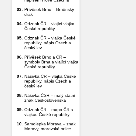
nápisem I love Czechia
03.
Přívěsek Brno – Brněnský
drak
04.
Odznak ČR – vlající vlajka
České republiky
05.
Odznak ČR – vlajka České
republiky, nápis Czech a
český lev
06.
Přívěsek Brno a ČR –
symboly Brna a vlající vlajka
České republiky
07.
Nášivka ČR – vlajka České
republiky, nápis Czech a
český lev
08.
Nášivka ČSR – malý státní
znak Československa
09.
Odznak ČR – mapa ČR s
vlajkou České republiky
10.
Samolepka Morava – znak
Moravy, moravská orlice