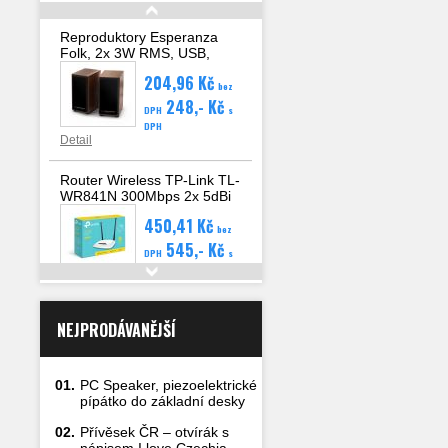
Reproduktory Esperanza
Folk, 2x 3W RMS, USB,
hlasitost, dřevěné
204,96 Kč
bez
248,- Kč
DPH
s
DPH
Detail
Router Wireless TP-Link TL-
WR841N 300Mbps 2x 5dBi
anténa, 4x LAN, WAN, WPS
450,41 Kč
bez
545,- Kč
DPH
s
DPH
Detail
NEJPRODÁVANĚJŠÍ
01.
PC Speaker, piezoelektrické
pípátko do základní desky
02.
Přívěsek ČR – otvírák s