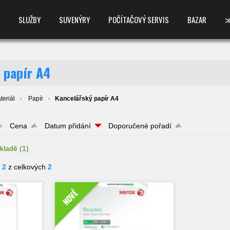
SLUŽBY
SUVENÝRY
POČÍTAČOVÝ SERVIS
BAZAR
 papír A4
teriál
Papír
Kancelářský papír A4
Cena
Datum přidání
Doporučené pořadí
kladě
(1)
- 2
z celkových
2
NOVÉ