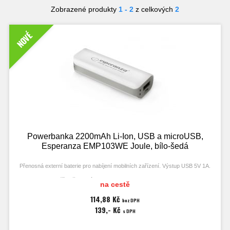
Zobrazené produkty
1 - 2
z celkových
2
NOVÉ
Powerbanka 2200mAh Li-Ion, USB a microUSB,
Esperanza EMP103WE Joule, bílo-šedá
Přenosná externí baterie pro nabíjení mobilních zařízení. Výstup USB 5V 1A.
Příslušenství: kabel USB - microUSB 30cm.
na cestě
Indikátor nabíjení. Kapacita 2200mAh. Nabíjení microUSB 5V 0,5A 5-6 hodin.
114,88 Kč
bez DPH
139,- Kč
Rozměry (šířka x výška x délka): 30x22x90 mm. Váha 73 g.
s DPH