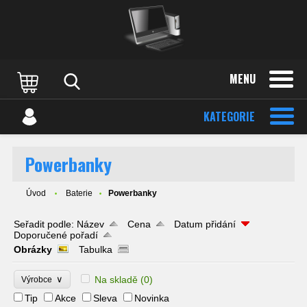
MENU
KATEGORIE
Powerbanky
Úvod
Baterie
Powerbanky
Seřadit podle:
Název
Cena
Datum přidání
Doporučené pořadí
Obrázky
Tabulka
∨
Na skladě
(0)
Výrobce
Tip
Akce
Sleva
Novinka