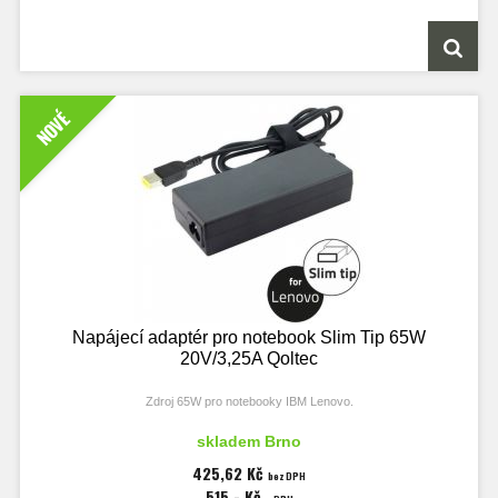
NOVÉ
Napájecí adaptér pro notebook Slim Tip 65W
20V/3,25A Qoltec
Zdroj 65W pro notebooky IBM Lenovo.
Příslušenství: síťový kabel 3žilový.
skladem Brno
425,62 Kč
bez DPH
515,- Kč