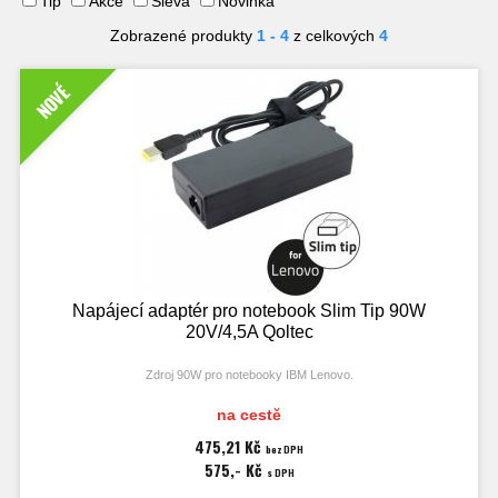
Tip
Akce
Sleva
Novinka
Zobrazené produkty
1 - 4
z celkových
4
NOVÉ
Napájecí adaptér pro notebook Slim Tip 90W
20V/4,5A Qoltec
Zdroj 90W pro notebooky IBM Lenovo.
Příslušenství: síťový kabel 3žilový.
na cestě
475,21 Kč
bez DPH
575,- Kč
s DPH