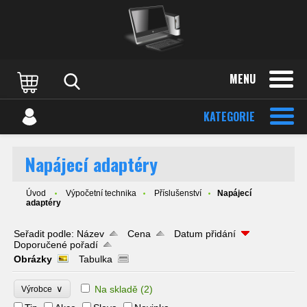
MENU
KATEGORIE
Napájecí adaptéry
Úvod
Výpočetní technika
Příslušenství
Napájecí
adaptéry
Seřadit podle:
Název
Cena
Datum přidání
Doporučené pořadí
Obrázky
Tabulka
∨
Na skladě
(2)
Výrobce