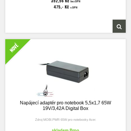
392,56 Kč
bez DPH
475,- Kč
s DPH
NOVÉ
Napájecí adaptér pro notebook 5,5x1,7 65W
19V/3,42A Digital Box
Zdroj MOBI.PWR 65W pro notebooky Acer.
Příslušenství: síťový kabel 3žilový.
skladem Brno