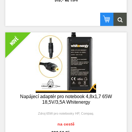
s DPH
NOVÉ
Napájecí adaptér pro notebook 4,8x1,7 65W
18,5V/3,5A Whitenergy
Zdroj 65W pro notebooky HP, Compaq.
Příslušenství: síťový kabel 2žilový.
na cestě