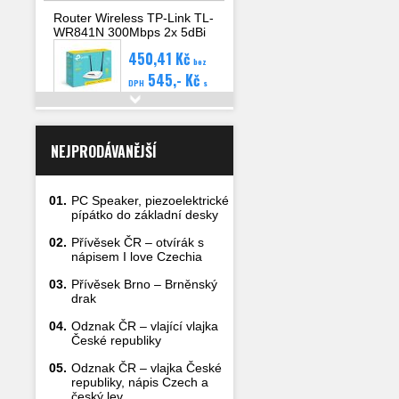
Router Wireless TP-Link TL-
WR841N 300Mbps 2x 5dBi
anténa, 4x LAN, WAN, WPS
450,41 Kč
bez
545,- Kč
DPH
s
DPH
Detail
NEJPRODÁVANĚJŠÍ
01.
PC Speaker, piezoelektrické
pípátko do základní desky
02.
Přívěsek ČR – otvírák s
nápisem I love Czechia
03.
Přívěsek Brno – Brněnský
drak
04.
Odznak ČR – vlající vlajka
České republiky
05.
Odznak ČR – vlajka České
republiky, nápis Czech a
český lev