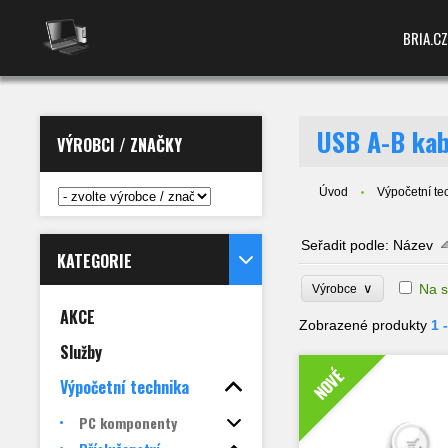
BRIA.CZ
USB A-B kab
VÝROBCI / ZNAČKY
Úvod
Výpočetní te
Seřadit podle:
Název
KATEGORIE
∨
Na s
Výrobce
AKCE
Zobrazené produkty
1 
Služby
NOVÉ
Výpočetní technika
PC komponenty