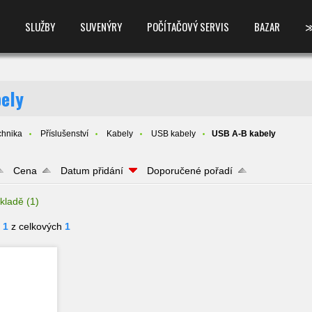
SLUŽBY
SUVENÝRY
POČÍTAČOVÝ SERVIS
BAZAR
ely
chnika
Příslušenství
Kabely
USB kabely
USB A-B kabely
Cena
Datum přidání
Doporučené pořadí
kladě
(1)
- 1
z celkových
1