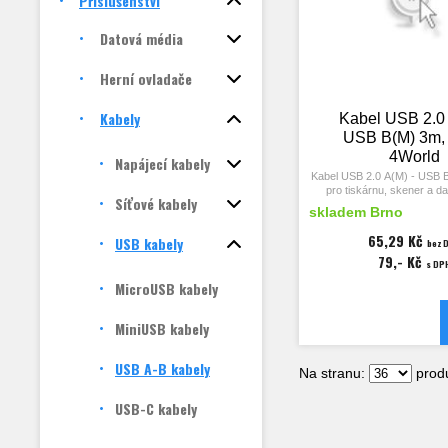
Příslušenství
Datová média
Herní ovladače
Kabely
Kabel USB 2.0 
USB B(M) 3m, 
4World
Napájecí kabely
Kabel USB 2.0 A(M) - USB 
pro tiskárnu, skener a dal
Síťové kabely
skladem Brno
65,29 Kč
USB kabely
bez 
79,- Kč
s DP
MicroUSB kabely
MiniUSB kabely
USB A-B kabely
Na stranu:
produ
USB-C kabely