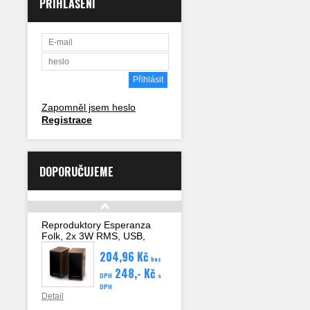
PŘIHLÁŠENÍ
Zapomněl jsem heslo
Registrace
DOPORUČUJEME
Reproduktory Esperanza
Folk, 2x 3W RMS, USB,
hlasitost, dřevěné
204,96 Kč
bez
248,- Kč
DPH
s
DPH
Detail