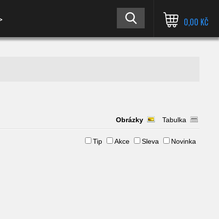
≫
0,00 KČ
Obrázky
Tabulka
Tip
Akce
Sleva
Novinka