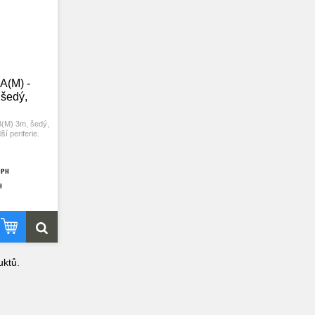
A(M) -
šedý,
B(M) 3m, šedý,
ší periferie.
DPH
H
ktů.