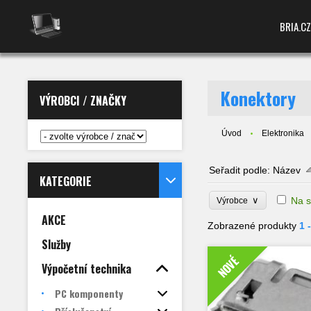
BRIA.CZ
Konektory
VÝROBCI / ZNAČKY
Úvod
Elektronika
Seřadit podle:
Název
KATEGORIE
∨
Na s
Výrobce
AKCE
Zobrazené produkty
1 
Služby
NOVÉ
Výpočetní technika
PC komponenty