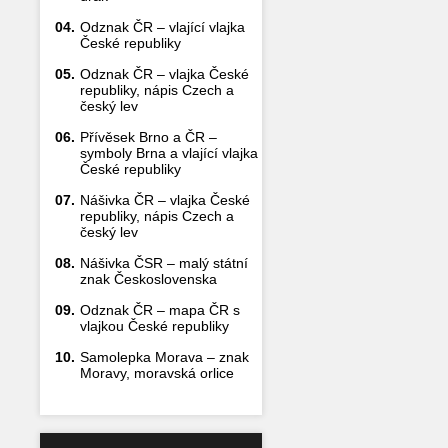
04.
Odznak ČR – vlající vlajka
České republiky
05.
Odznak ČR – vlajka České
republiky, nápis Czech a
český lev
06.
Přívěsek Brno a ČR –
symboly Brna a vlající vlajka
České republiky
07.
Nášivka ČR – vlajka České
republiky, nápis Czech a
český lev
08.
Nášivka ČSR – malý státní
znak Československa
09.
Odznak ČR – mapa ČR s
vlajkou České republiky
10.
Samolepka Morava – znak
Moravy, moravská orlice