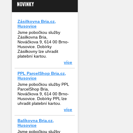
NOVINKY
Zásilkovna Bria.cz,
Husovice
Jsme pobočkou služby
Zásilkovna Bria,
Nováčkova 9, 614 00 Brno-
Husovice. Dobírky
Zásilkovny lze uhradit
platební kartou.
více
PPL ParcelShop Bria.cz,
Husovice
Jsme pobočkou služby PPL
ParcelShop Bria,
Nováčkova 9, 614 00 Brno-
Husovice. Dobírky PPL lze
uhradit platební kartou.
více
Balíkovna Bria.cz,
Husovice
Jsme pobočkou služby