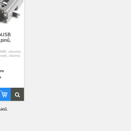
roUSB
 pinů,
 SMD, zásuvka
ovaný, zlacený,
u v tabletech,
DPH
rech ap.
H
ktů.