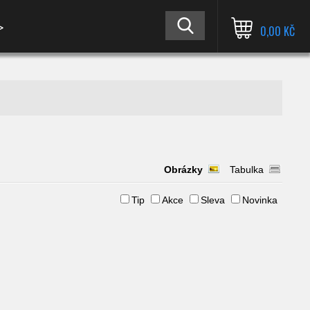
≫
0,00 KČ
Obrázky
Tabulka
Tip
Akce
Sleva
Novinka