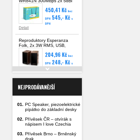
WR841N 300Mbps 2x 5dBi
anténa, 4x LAN, WAN, WPS
450,41 Kč
bez
545,- Kč
DPH
s
DPH
Detail
Reproduktory Esperanza
Folk, 2x 3W RMS, USB,
hlasitost, dřevěné
204,96 Kč
bez
248,- Kč
DPH
s
DPH
Detail
NEJPRODÁVANĚJŠÍ
01.
PC Speaker, piezoelektrické
pípátko do základní desky
02.
Přívěsek ČR – otvírák s
nápisem I love Czechia
03.
Přívěsek Brno – Brněnský
drak