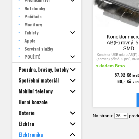
Příslušenství
Notebooky
Počítače
Monitory
Tablety
Konektor mic
Apple
AB(F) rovný, 5
Servisní služby
SMD
Konektor USB micro AB(F)
POUŽITÉ
(samice) přímá, 5 pinů, nikl
RoHS.
skladem Brno
Pouzdra, brašny, batohy
Vhodný pro výměnu konektor
57,02 Kč
bez 
mobilech, reprodukto
Spotřební materiál
69,- Kč
s DP
Mobilní telefony
Herní konzole
Baterie
Na stranu:
produ
Elektro
Elektronika