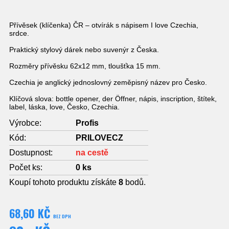
Přívěsek (klíčenka) ČR – otvírák s nápisem I love Czechia,
srdce.
Praktický stylový dárek nebo suvenýr z Česka.
Rozměry přívěsku 62x12 mm, tloušťka 15 mm.
Czechia je anglický jednoslovný zeměpisný název pro Česko.
Klíčová slova: bottle opener, der Öffner, nápis, inscription, štítek,
label, láska, love, Česko, Czechia.
Výrobce:
Profis
Kód:
PRILOVECZ
Dostupnost:
na cestě
Počet ks:
0
ks
Koupí tohoto produktu získáte
8
bodů.
68,60 KČ
BEZ DPH