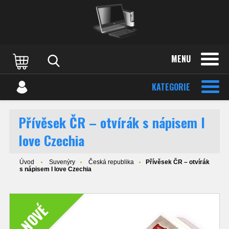
MENU
KATEGORIE
Přívěsek ČR – otvírák s nápisem I
love Czechia
Úvod
Suvenýry
Česká republika
Přívěsek ČR – otvírák
s nápisem I love Czechia
NOVÉ