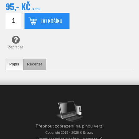
95,- KČ
S DPH
DO KOŠÍKU
Zeptat se
Popis
Recenze
Přepnout zobrazení na plnou verzi
Copyright 2015 - 2026 © Bria.cz