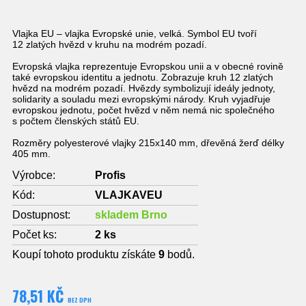
Vlajka EU – vlajka Evropské unie, velká. Symbol EU tvoří
12 zlatých hvězd v kruhu na modrém pozadí.
Evropská vlajka reprezentuje Evropskou unii a v obecné rovině
také evropskou identitu a jednotu. Zobrazuje kruh 12 zlatých
hvězd na modrém pozadí. Hvězdy symbolizují ideály jednoty,
solidarity a souladu mezi evropskými národy. Kruh vyjadřuje
evropskou jednotu, počet hvězd v něm nemá nic společného
s počtem členských států EU.
Rozměry polyesterové vlajky 215x140 mm, dřevěná žerď délky
405 mm.
Výrobce:
Profis
Kód:
VLAJKAVEU
Dostupnost:
skladem Brno
Počet ks:
2
ks
Koupí tohoto produktu získáte
9
bodů.
78,51 KČ
BEZ DPH