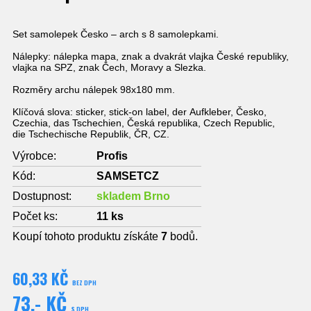
Set samolepek Česko – arch s 8 samolepkami.
Nálepky: nálepka mapa, znak a dvakrát vlajka České republiky,
vlajka na SPZ, znak Čech, Moravy a Slezka.
Rozměry archu nálepek 98x180 mm.
Klíčová slova: sticker, stick-on label, der Aufkleber, Česko,
Czechia, das Tschechien, Česká republika, Czech Republic,
die Tschechische Republik, ČR, CZ.
Výrobce:
Profis
Kód:
SAMSETCZ
Dostupnost:
skladem Brno
Počet ks:
11
ks
Koupí tohoto produktu získáte
7
bodů.
60,33 KČ
BEZ DPH
73,- KČ
S DPH