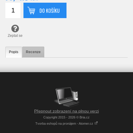
DO KOŠÍKU
Zeptat se
Popis
Recenze
Přepnout zobrazení na plnou verzi
Copyright 2015 - 2026 © Bria.cz
Tvorba eshopů na pronájem - Atomer.cz