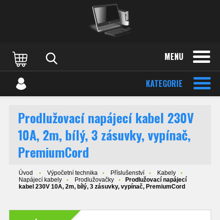
MENU
KATEGORIE
Prodlužovací napájecí kabel 230V
10A, 2m, bílý, 3 zásuvky, vypínač,
PremiumCord
Úvod
Výpočetní technika
Příslušenství
Kabely
Napájecí kabely
Prodlužovačky
Prodlužovací napájecí
kabel 230V 10A, 2m, bílý, 3 zásuvky, vypínač, PremiumCord