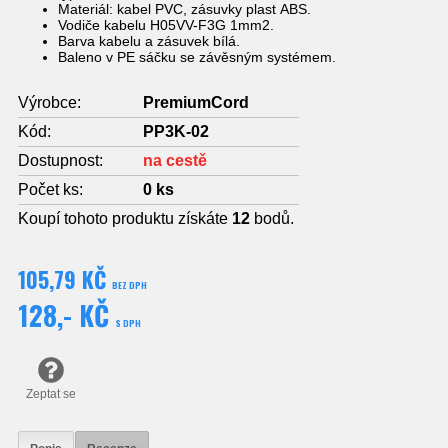
Materiál: kabel PVC, zásuvky plast ABS.
Vodiče kabelu H05VV-F3G 1mm2.
Barva kabelu a zásuvek bílá.
Baleno v PE sáčku se závěsným systémem.
Výrobce:
PremiumCord
Kód:
PP3K-02
Dostupnost:
na cestě
Počet ks:
0
ks
Koupí tohoto produktu získáte
12
bodů.
105,79 KČ
BEZ DPH
128,- KČ
S DPH
Zeptat se