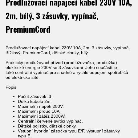
Prodlužovací napájecí kabel 230V 10A,
2m, bílý, 3 zásuvky, vypínač,
PremiumCord
Prodlužovací napájecí kabel 230V 10A, 2m, 3 zásuvky, vypínač,
třížilový, PremiumCord, dětské clonky, bílý.
Praktický prodlužovací přívod (prodlužovačka, prodlužka)
elektrické energie 230V se 3 zásuvkami. Jeho součástí je
také centrální vypínač pro snadné a rychlé odpojení spotřebičů
od elektrické sítě.
Popis:
Počet zásuvek: 3.
Délka kabelu 2m.
Maximální napětí 250V.
Maximální proud 10A.
Maximální zátěž 2300W.
Centrální červeně svítící vypínač.
Dětské pojistky, dětské clonky.
Vstupní hybridní zástrčka typu E/F, výstupní zásuvky
typu E.