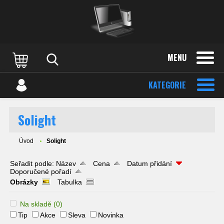
MENU
KATEGORIE
Solight
Úvod
Solight
Seřadit podle:
Název
Cena
Datum přidání
Doporučené pořadí
Obrázky
Tabulka
Na skladě
(0)
Tip
Akce
Sleva
Novinka