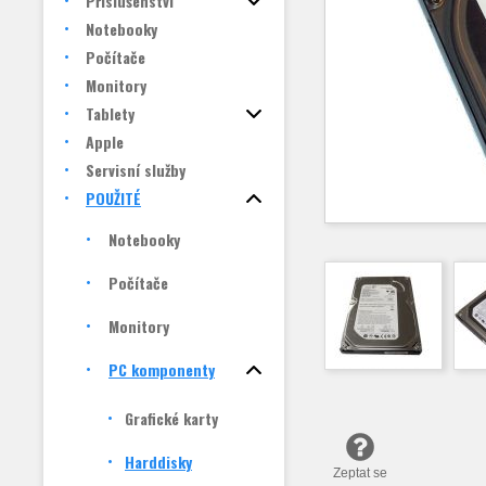
Příslušenství
Notebooky
Počítače
Monitory
Tablety
Apple
Servisní služby
POUŽITÉ
Notebooky
Počítače
Monitory
PC komponenty
Grafické karty
Harddisky
Zeptat se