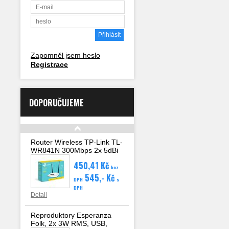
Zapomněl jsem heslo
Registrace
DOPORUČUJEME
Router Wireless TP-Link TL-
WR841N 300Mbps 2x 5dBi
anténa, 4x LAN, WAN, WPS
450,41 Kč
bez
545,- Kč
DPH
s
DPH
Detail
Reproduktory Esperanza
Folk, 2x 3W RMS, USB,