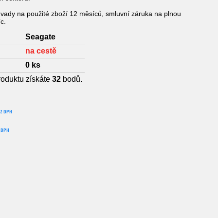
vady na použité zboží 12 měsíců, smluvní záruka na plnou
c.
Seagate
na cestě
0
ks
roduktu získáte
32
bodů.
EZ DPH
 DPH