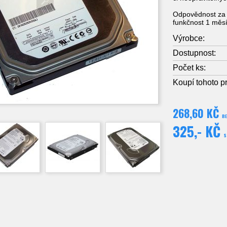
Odpovědnost za 
funkčnost 1 měsí
Výrobce:
Dostupnost:
Počet ks:
Koupí tohoto p
268,60 KČ
B
325,- KČ
S