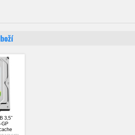
zboží
B 3,5"
-GP
cache