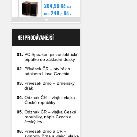
hlasitost, dřevěné
204,96 Kč
bez
248,- Kč
DPH
s
DPH
Detail
NEJPRODÁVANĚJŠÍ
01.
PC Speaker, piezoelektrické
pípátko do základní desky
02.
Přívěsek ČR – otvírák s
nápisem I love Czechia
03.
Přívěsek Brno – Brněnský
drak
04.
Odznak ČR – vlající vlajka
České republiky
05.
Odznak ČR – vlajka České
republiky, nápis Czech a
český lev
06.
Přívěsek Brno a ČR –
symboly Brna a vlající vlajka