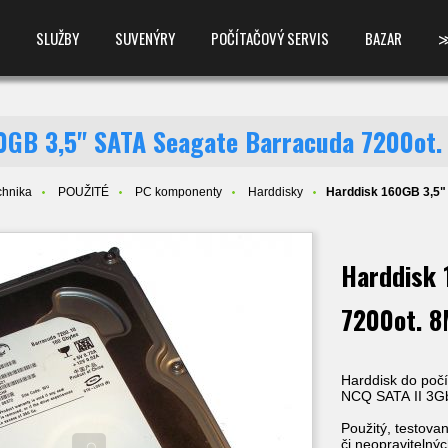
SLUŽBY
SUVENÝRY
POČÍTAČOVÝ SERVIS
BAZAR
0GB 3,5" SATA Seagate Barracuda 7200ot
chnika
POUŽITÉ
PC komponenty
Harddisky
Harddisk 160GB 3,5"
Harddisk 
7200ot. 
Harddisk do poč
NCQ SATA II 3Gb
Použitý, testova
či neopravitelnýc