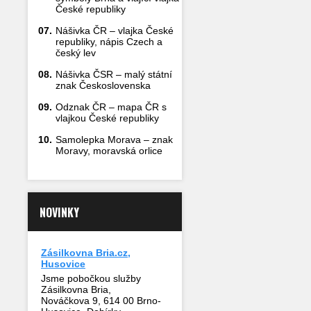
České republiky
07.
Nášivka ČR – vlajka České
republiky, nápis Czech a
český lev
08.
Nášivka ČSR – malý státní
znak Československa
09.
Odznak ČR – mapa ČR s
vlajkou České republiky
10.
Samolepka Morava – znak
Moravy, moravská orlice
NOVINKY
Zásilkovna Bria.cz,
Husovice
Jsme pobočkou služby
Zásilkovna Bria,
Nováčkova 9, 614 00 Brno-