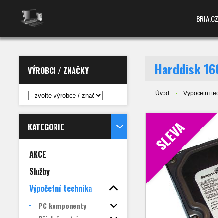
BRIA.CZ
Harddisk 16
VÝROBCI / ZNAČKY
Úvod
Výpočetní te
SLEVA
KATEGORIE
AKCE
Služby
Výpočetní technika
PC komponenty