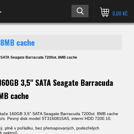
≫
0,00 KČ
. 8MB cache
 SATA Seagate Barracuda 7200ot. 8MB cache
160GB 3,5" SATA Seagate Barracuda
8MB cache
ítače 160GB 3,5" SATA Seagate Barracuda 7200ot. 8MB cache
/s. Pevný disk model ST3160815AS, interní HDD 7200.10.
ný, plně v pořádku, bez přemapovaných, podezřelých
h sektorů.