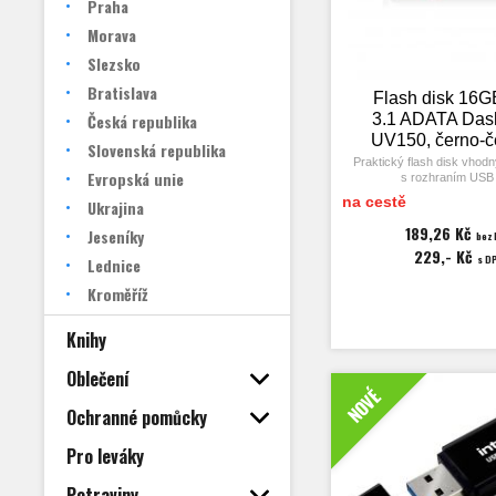
Praha
Morava
Slezsko
Bratislava
Flash disk 16
Česká republika
3.1 ADATA Das
UV150, černo-č
Slovenská republika
Praktický flash disk vhodn
Evropská unie
s rozhraním USB 
na cestě
Ukrajina
Zpětně kompatibilní s rozh
a USB 3.0.
189,26 Kč
Jeseníky
bez
229,- Kč
Rychlost čtení až 90MB/s, r
s D
Lednice
až 20MB/s.
Kroměříž
Knihy
Oblečení
NOVÉ
Ochranné pomůcky
Pro leváky
Potraviny