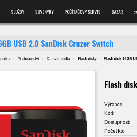
SLUŽBY
SUVENÝRY
POČÍTAČOVÝ SERVIS
BAZAR
16GB USB 2.0 SanDisk Cruzer Switch
chnika
Příslušenství
Datová média
Flash disky
Flash disk 16GB U
Flash dis
Výrobce:
Kód:
Dostupnost:
Počet ks: