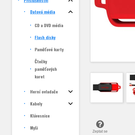
Příslušenství
Datová média
CD a DVD média
Flash disky
Paměťové karty
Čtečky
paměťových
karet
Herní ovladače
Kabely
Klávesnice
Myši
Zeptat se