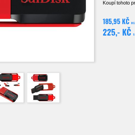
Koupí tohoto p
185,95 KČ
BE
225,- KČ
S