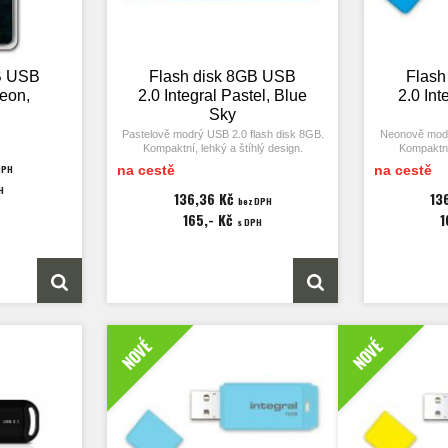
B USB
Flash disk 8GB USB
Flash
Neon,
2.0 Integral Pastel, Blue
2.0 Int
Sky
Pastelově modrý USB 2.0 flash disk 8GB.
Neonově modr
Kompaktní, lehký a štíhlý design.
Kompaktní,
DPH
na cestě
na cestě
Kompatibilní s PC a Mac. Výroba
Kompatibi
H
ve Velké Británii.
v
136,36 Kč
13
bez DPH
165,- Kč
1
s DPH
NOVÉ
NOVÉ