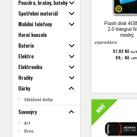
Pouzdra, brašny, batohy
Spotřební materiál
Mobilní telefony
Flash disk 4G
2.0 Integral 
Herní konzole
modrý
vyprodáno
Baterie
57,02 Kč
bez 
Elektro
69,- Kč
s DP
Elektronika
Hračky
Dárky
Skládané knihy
NOVÉ
Suvenýry
Art
Brno