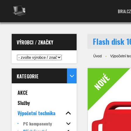
BRIA.CZ
Flash disk 
VÝROBCI / ZNAČKY
Úvod
Výpočetní te
NOVÉ
KATEGORIE
AKCE
Služby
Výpočetní technika
PC komponenty