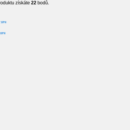
roduktu získáte
22
bodů.
Z DPH
 DPH