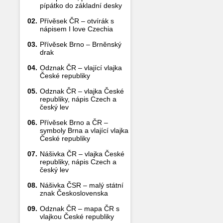
pípátko do základní desky
02.
Přívěsek ČR – otvírák s
nápisem I love Czechia
03.
Přívěsek Brno – Brněnský
drak
04.
Odznak ČR – vlající vlajka
České republiky
05.
Odznak ČR – vlajka České
republiky, nápis Czech a
český lev
06.
Přívěsek Brno a ČR –
symboly Brna a vlající vlajka
České republiky
07.
Nášivka ČR – vlajka České
republiky, nápis Czech a
český lev
08.
Nášivka ČSR – malý státní
znak Československa
09.
Odznak ČR – mapa ČR s
vlajkou České republiky