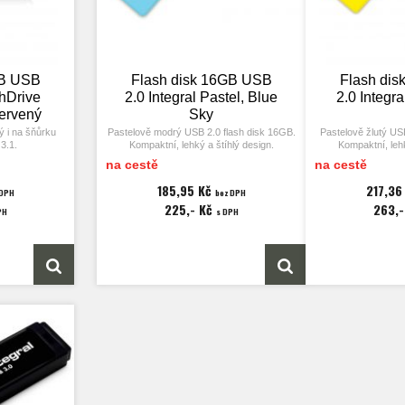
GB USB
Flash disk 16GB USB
Flash di
hDrive
2.0 Integral Pastel, Blue
2.0 Integra
ervený
Sky
ý i na šňůrku
Pastelově modrý USB 2.0 flash disk 16GB.
Pastelově žlutý US
3.1.
Kompaktní, lehký a štíhlý design.
Kompaktní, lehk
na cestě
na cestě
raním USB 2.0
Kompatibilní s PC a Mac. Výroba
Kompatibilní s
ve Velké Británii.
ve Velk
185,95 Kč
217,36
 DPH
bez DPH
225,- Kč
263,
ychlost zápisu
PH
s DPH