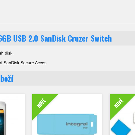
16GB USB 2.0 SanDisk Cruzer Switch
sh disk.
ání SanDisk Secure Acces.
zboží
NOVÉ
NOVÉ