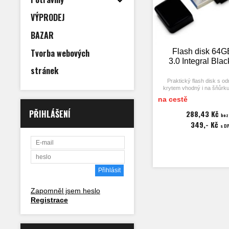
VÝPRODEJ
BAZAR
Tvorba webových
Flash disk 64
3.0 Integral Blac
stránek
Praktický flash disk s o
krytem vhodný i na šňůrk
USB 3.0.
na cestě
Zpětně kompatibilní s rozh
PŘIHLÁŠENÍ
288,43 Kč
bez
349,- Kč
Rozměry 54x18x8 mm, vá
s D
Zapomněl jsem heslo
Registrace