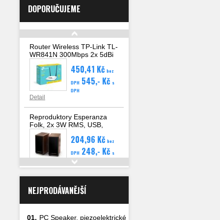
DOPORUČUJEME
Router Wireless TP-Link TL-
WR841N 300Mbps 2x 5dBi
anténa, 4x LAN, WAN, WPS
450,41 Kč
bez
545,- Kč
DPH
s
DPH
Detail
Reproduktory Esperanza
Folk, 2x 3W RMS, USB,
hlasitost, dřevěné
204,96 Kč
bez
248,- Kč
DPH
s
DPH
Detail
NEJPRODÁVANĚJŠÍ
01.
PC Speaker, piezoelektrické